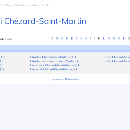
el
Chézard-Saint-Martin
Namen mit C
i Chézard-Saint-Martin
rtin mit:
A
B
C
D
E
F
G
H
I
J
K
L
M
N
O
P
Q
 (1)
Christen Chézard-Saint-Martin (1)
Cornu Chézard-Sain
1)
Christophe Chézard-Saint-Martin (1)
Cuche Chézard-Sain
1)
Cianchetta Chézard-Saint-Martin (1)
(1)
Cochand Chézard-Saint-Martin (1)
Impressum
Datenschutz