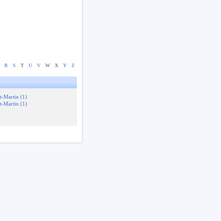
R
S
T
U
V
W
X
Y
Z
t-Martin (1)
t-Martin (1)